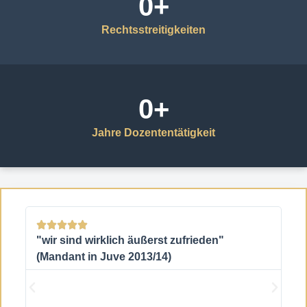
0
+
Rechtsstreitigkeiten
0
+
Jahre Dozententätigkeit






"wir sind wirklich äußerst zufrieden"
"k
(Mandant in Juve 2013/14)
be
(J