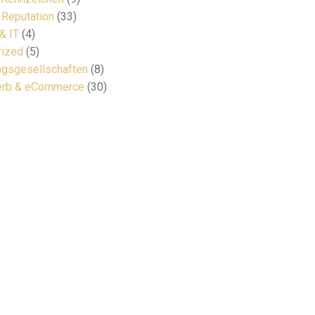
 Reputation
(33)
& IT
(4)
rized
(5)
ngsgesellschaften
(8)
rb & eCommerce
(30)