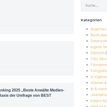
Kategorien
Angemess
BestLawy
Datenschu
eigene Ve
Erbrecht
(
Film, Mus
Filmsemi
Fotografi
In eigene
Internet 
ip & copyr
anking 2025 „Beste Anwälte Medien-
Journalis
f Basis der Umfrage von BEST
klages.leg
Marken &