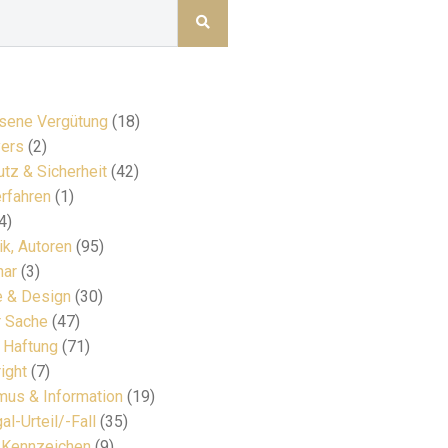
ene Vergütung
(18)
ers
(2)
tz & Sicherheit
(42)
rfahren
(1)
4)
ik, Autoren
(95)
nar
(3)
e & Design
(30)
r Sache
(47)
& Haftung
(71)
ight
(7)
mus & Information
(19)
al-Urteil/-Fall
(35)
 Kennzeichen
(9)