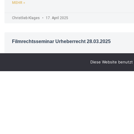
MEHR »
Christlieb Klages
17. April 2025
Filmrechtsseminar Urheberrecht 28.03.2025
MEHR »
Diese Website benutzt 
Christlieb Klages
9. März 2025
Erben haben auch Zugriff auf das Instagram Konto d
MEHR »
Christlieb Klages
28. Januar 2025