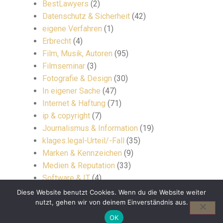
BestLawyers
(2)
Datenschutz & Sicherheit
(42)
eigene Verfahren
(1)
Erbrecht
(4)
Film, Musik, Autoren
(95)
Filmseminar
(3)
Fotografie & Design
(30)
In eigener Sache
(47)
Internet & Haftung
(71)
ip & copyright
(7)
Journalismus & Information
(19)
klages.legal-Urteil/-Fall
(35)
Marken & Kennzeichen
(9)
Medien & Reputation
(33)
Software & IT
(4)
Uncategorized
(5)
Diese Website benutzt Cookies. Wenn du die Website weiter
nutzt, gehen wir von deinem Einverständnis aus.
Verwertungsgesellschaften
(8)
Wettbewerb & eCommerce
(30)
OK