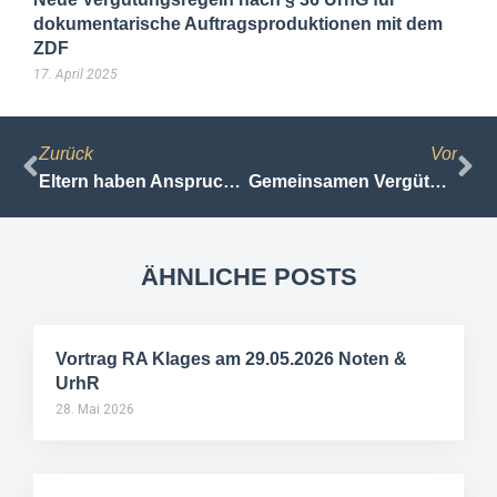
dokumentarische Auftragsproduktionen mit dem
ZDF
17. April 2025
Zurück
Vor
Eltern haben Anspruch auf Zugang zum Facebook-Account der verstorbenen Tochter (BGH, Beschl. v. 27.08.2020, Az. III ZB 30/20 – Digitales Erbe)
Gemeinsamen Vergütungsregeln für Buch und Regie bei ARD-Autragsproduktionen (GVR Buch und Regie) vereinbart
ÄHNLICHE POSTS
Vortrag RA Klages am 29.05.2026 Noten &
UrhR
28. Mai 2026