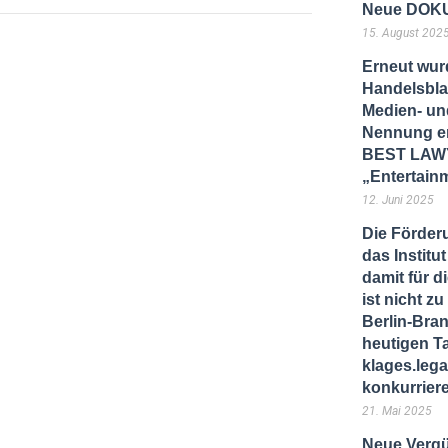
Neue DOKU
15. August 202
Erneut wur
Handelsbla
Medien- und
Nennung er
BEST LAWY
„Entertain
12. Juni 2025
Die Förder
das Instit
damit für d
ist nicht 
Berlin-Bra
heutigen T
klages.lega
konkurrier
21. Mai 2025
Neue Vergü