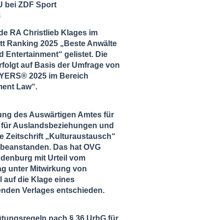
 bei ZDF Sport
5
de RA Christlieb Klages im
tt Ranking 2025 „Beste Anwälte
 Entertainment“ gelistet. Die
folgt auf Basis der Umfrage von
ERS® 2025 im Bereich
ment Law“.
ung des Auswärtigen Amtes für
ut für Auslandsbeziehungen und
ie Zeitschrift „Kulturaustausch“
zu beanstanden. Das hat OVG
ndenburg mit Urteil vom
ag unter Mitwirkung von
l auf die Klage eines
enden Verlages entschieden.
tungsregeln nach § 36 UrhG für