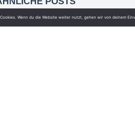
ÄHNLICHE POSTS
Cookies. Wenn du die Website weiter nutzt, gehen wir von deinem Einv
DF Sport
Erneut wurde RA Christlieb
Klages im Handelsblatt
Ranking 2025 „Beste
Anwälte Medien- und
Entertainment“ gelistet. Die
Nennung erfolgt auf Basis
der Umfrage von BEST
LAWYERS® 2025 im Bereich
„Entertainment Law“.
12. Juni 2025