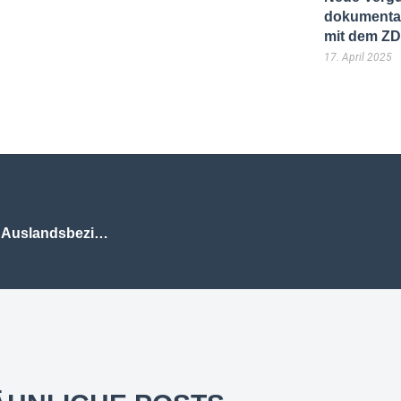
dokumentar
mit dem Z
17. April 2025
Die Förderung des Auswärtigen Amtes für das Institut für Auslandsbeziehungen und damit für die Zeitschrift „Kulturaustausch“ ist nicht zu beanstanden. Das hat OVG Berlin-Brandenburg mit Urteil vom heutigen Tag unter Mitwirkung von klages.legal auf die Klage eines konkurrierenden Verlages entschieden.