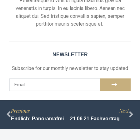
Pellentesque id velit ut ligula maximus gravida
venenatis in turpis. In eu lacinia libero. Aenean nec
aliquet dui. Sed tristique convallis sapien, semper
porttitor mauris scelerisque et.
NEWSLETTER
Subscribe for our monthly newsletter to stay updated
Previous
Next
Endlich: Panoramafreiheit gilt auch für Drohnen Fotos – oder doch nicht?
21.06.21 Fachvortrag Urheberrecht WWU Münster, ITM