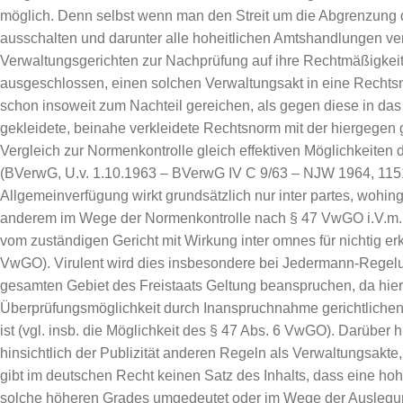
möglich. Denn selbst wenn man den Streit um die Abgrenzung 
ausschalten und darunter alle hoheitlichen Amtshandlungen ver
Verwaltungsgerichten zur Nachprüfung auf ihre Rechtmäßigkeit 
ausgeschlossen, einen solchen Verwaltungsakt in eine Recht
schon insoweit zum Nachteil gereichen, als gegen diese in d
gekleidete, beinahe verkleidete Rechtsnorm mit der hiergege
Vergleich zur Normenkontrolle gleich effektiven Möglichkeiten
(BVerwG, U.v. 1.10.1963 – BVerwG IV C 9/63 – NJW 1964, 115
Allgemeinverfügung wirkt grundsätzlich nur inter partes, wohi
anderem im Wege der Normenkontrolle nach § 47 VwGO i.V.m. 
vom zuständigen Gericht mit Wirkung inter omnes für nichtig erk
VwGO). Virulent wird dies insbesondere bei Jedermann-Regelu
gesamten Gebiet des Freistaats Geltung beanspruchen, da hier e
Überprüfungsmöglichkeit durch Inanspruchnahme gerichtlichen
ist (vgl. insb. die Möglichkeit des § 47 Abs. 6 VwGO). Darüber
hinsichtlich der Publizität anderen Regeln als Verwaltungsakt
gibt im deutschen Recht keinen Satz des Inhalts, dass eine ho
solche höheren Grades umgedeutet oder im Wege der Auslegu