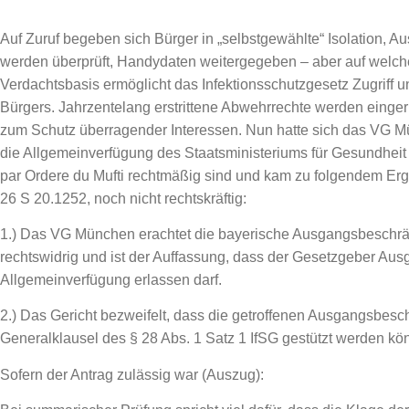
Auf Zuruf begeben sich Bürger in „selbstgewählte“ Isolation,
werden überprüft, Handydaten weitergegeben – aber auf welc
Verdachtsbasis ermöglicht das Infektionsschutzgesetz Zugriff un
Bürgers. Jahrzentelang erstrittene Abwehrrechte werden eing
zum Schutz überragender Interessen. Nun hatte sich das VG M
die Allgemeinverfügung des Staatsministeriums für Gesundheit
par Ordere du Mufti rechtmäßig sind und kam zu folgendem Erg
26 S 20.1252, noch nicht rechtskräftig
:
1.) Das VG München erachtet die bayerische Ausgangsbeschrä
rechtswidrig und ist der Auffassung, dass der Gesetzgeber Au
Allgemeinverfügung erlassen darf.
2.) Das Gericht bezweifelt, dass die getroffenen Ausgangsbesch
Generalklausel des § 28 Abs. 1 Satz 1 IfSG gestützt werden kö
Sofern der Antrag zulässig war (Auszug):