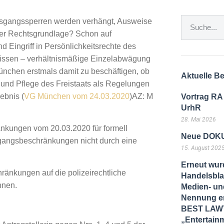
 Ausgangssperren werden verhängt, Ausweise
her Rechtsgrundlage? Schon auf
d Eingriff in Persönlichkeitsrechte des
erissen – verhältnismäßige Einzelabwägung
ünchen erstmals damit zu beschäftigen, ob
Aktuelle Be
 und Pflege des Freistaats als Regelungen
ebnis (
VG München vom 24.03.2020
)AZ:
M
Vortrag RA
UrhR
28. Mai 2026
nkungen vom 20.03.2020 für formell
Neue DOKU
sgangsbeschränkungen nicht durch eine
15. August 202
Erneut wur
ränkungen auf die polizeirechtliche
Handelsbla
nnen.
Medien- und
Nennung er
BEST LAWY
„Entertain