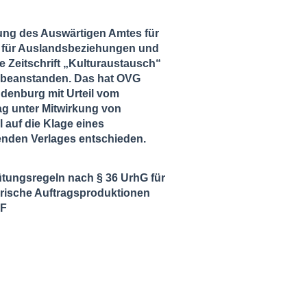
ung des Auswärtigen Amtes für
ut für Auslandsbeziehungen und
ie Zeitschrift „Kulturaustausch“
zu beanstanden. Das hat OVG
ndenburg mit Urteil vom
ag unter Mitwirkung von
l auf die Klage eines
enden Verlages entschieden.
tungsregeln nach § 36 UrhG für
ische Auftragsproduktionen
DF