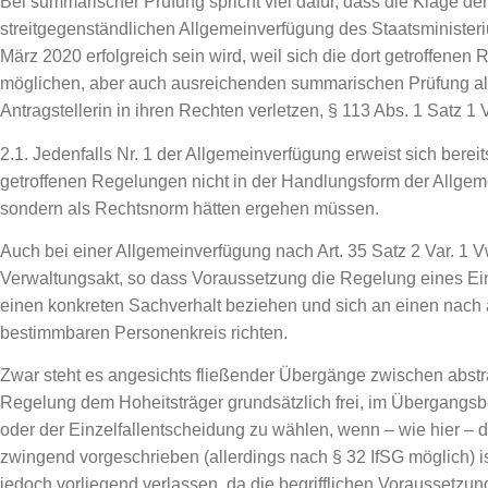
Bei summarischer Prüfung spricht viel dafür, dass die Klage der
streitgegenständlichen Allgemeinverfügung des Staatsminister
März 2020 erfolgreich sein wird, weil sich die dort getroffenen
möglichen, aber auch ausreichenden summarischen Prüfung als
Antragstellerin in ihren Rechten verletzen, § 113 Abs. 1 Satz 
2.1. Jedenfalls Nr. 1 der Allgemeinverfügung erweist sich bereits
getroffenen Regelungen nicht in der Handlungsform der Allgem
sondern als Rechtsnorm hätten ergehen müssen.
Auch bei einer Allgemeinverfügung nach Art. 35 Satz 2 Var. 1 
Verwaltungsakt, so dass Voraussetzung die Regelung eines Einz
einen konkreten Sachverhalt beziehen und sich an einen nac
bestimmbaren Personenkreis richten.
Zwar steht es angesichts fließender Übergänge zwischen abstra
Regelung dem Hoheitsträger grundsätzlich frei, im Übergangs
oder der Einzelfallentscheidung zu wählen, wenn – wie hier – 
zwingend vorgeschrieben (allerdings nach § 32 IfSG möglich) i
jedoch vorliegend verlassen, da die begrifflichen Voraussetzun