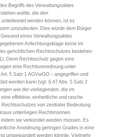
des Begriffs des Verwaltungsaktes
stehen wollte, die den
unterbreitet werden können, ist es
snorm umzudeuten. Dies würde dem Bürger
as Gewand eines Verwaltungsaktes
n gegebenen Anfechtungsklage keine im
 des gerichtlichen Rechtsschutzes bestehen
1). Denn Rechtsschutz gegen eine
ngegen eine Rechtsverordnung-unter
Art. 5 Satz 1 AGVwGO – angegriffen und
lärt werden kann (vgl. § 47 Abs. 5 Satz 2
ngen wie der vorliegenden, die im
ine effektive, einheitliche und rasche
 Rechtsschutzes von zentraler Bedeutung
 hinaus unterliegen Rechtsnormen
e, indem sie verkündet werden müssen. Es
heitliche Anordnung geringen Grades in eine
ng umgewandelt werden könnte. Vielmehr