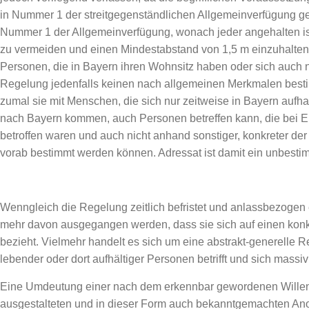
in Nummer 1 der streitgegenständlichen Allgemeinverfügung ge
Nummer 1 der Allgemeinverfügung, wonach jeder angehalten is
zu vermeiden und einen Mindestabstand von 1,5 m einzuhalten ha
Personen, die in Bayern ihren Wohnsitz haben oder sich auch nur 
Regelung jedenfalls keinen nach allgemeinen Merkmalen best
zumal sie mit Menschen, die sich nur zeitweise in Bayern aufha
nach Bayern kommen, auch Personen betreffen kann, die bei Er
betroffen waren und auch nicht anhand sonstiger, konkreter d
vorab bestimmt werden können. Adressat ist damit ein unbesti
Wenngleich die Regelung zeitlich befristet und anlassbezogen 
mehr davon ausgegangen werden, dass sie sich auf einen kon
bezieht. Vielmehr handelt es sich um eine abstrakt-generelle Re
lebender oder dort aufhältiger Personen betrifft und sich massi
Eine Umdeutung einer nach dem erkennbar gewordenen Willen
ausgestalteten und in dieser Form auch bekanntgemachten Ano