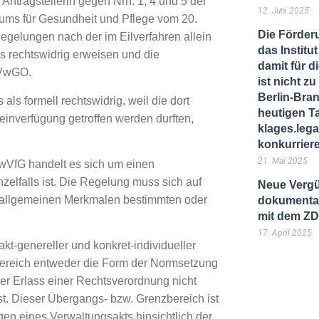
 Antragstellerin gegen Nrn. 1, 4 und 5 der
12. Juni 2025
iums für Gesundheit und Pflege vom 20.
Die Förder
 Regelungen nach der im Eilverfahren allein
das Instit
 rechtswidrig erweisen und die
damit für d
1 VwGO.
ist nicht 
Berlin-Bra
 als formell rechtswidrig, weil die dort
heutigen T
einverfügung getroffen werden durften,
klages.lega
konkurrier
21. Mai 2025
VwVfG handelt es sich um einen
elfalls ist. Die Regelung muss sich auf
Neue Vergü
h allgemeinen Merkmalen bestimmten oder
dokumentar
mit dem Z
17. April 2025
kt-genereller und konkret-individueller
bereich entweder die Form der Normsetzung
der Erlass einer Rechtsverordnung nicht
st. Dieser Übergangs- bzw. Grenzbereich ist
gen eines Verwaltungsakts hinsichtlich der