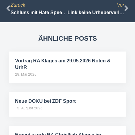
Zurück
Vor
Schluss mit Hate Speech: KVLEGAL erwirkt für die Journalistin Dunja Hayali eine einstw. Verfügung
Link keine Urheberverletzung (EuGH-Generalanwalt in EuGH, Rs. C-160/15, GS Media BV / Playboy Enterprises International Inc. u.a.)
ÄHNLICHE POSTS
Vortrag RA Klages am 29.05.2026 Noten &
UrhR
28. Mai 2026
Neue DOKU bei ZDF Sport
15. August 2025
Erneut wurde RA Christlieb Klages im