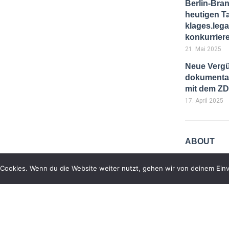
Berlin-Bra
heutigen T
klages.lega
konkurrier
21. Mai 2025
Neue Vergü
dokumentar
mit dem Z
17. April 2025
ABOUT
Cookies. Wenn du die Website weiter nutzt, gehen wir von deinem Einv
Pellentesque
venenatis in 
nec aliquet 
semper portt