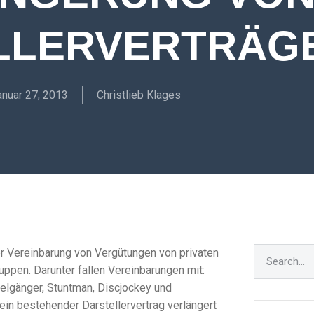
LLERVERTRÄG
anuar 27, 2013
Christlieb Klages
der Vereinbarung von Vergütungen von privaten
ppen. Darunter fallen Vereinbarungen mit:
elgänger, Stuntman, Discjockey und
 ein bestehender Darstellervertrag verlängert