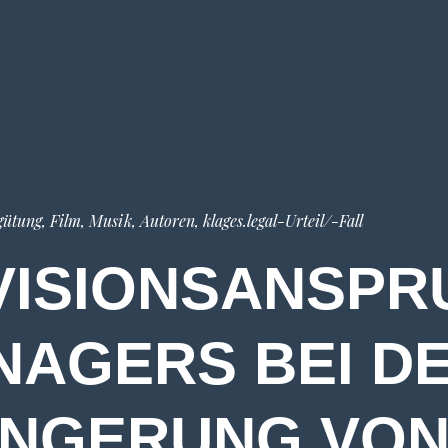
gütung
,
Film, Musik, Autoren
,
klages.legal-Urteil/-Fall
VISIONSANSPR
NAGERS BEI D
NGERUNG VO