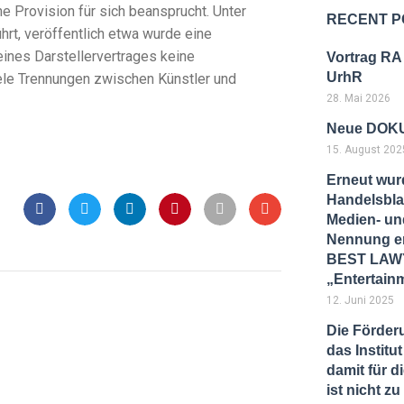
e Provision für sich beansprucht. Unter
RECENT P
rt, veröffentlich etwa wurde eine
eines Darstellervertrages keine
Vortrag RA
UrhR
iele Trennungen zwischen Künstler und
28. Mai 2026
Neue DOKU
15. August 202
Erneut wur
Handelsbla
Medien- und
Nennung er
BEST LAWY
„Entertain
12. Juni 2025
Die Förder
das Instit
damit für d
ist nicht 