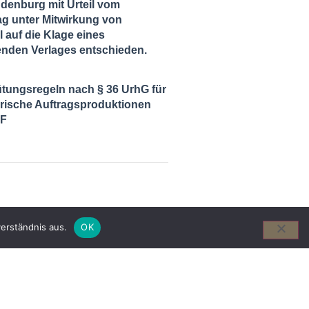
ndenburg mit Urteil vom
ag unter Mitwirkung von
l auf die Klage eines
enden Verlages entschieden.
tungsregeln nach § 36 UrhG für
ische Auftragsproduktionen
DF
erständnis aus.
OK
 id velit ut ligula maximus gravida
turpis. In eu lacinia libero. Aenean
dui. Sed tristique convallis sapien,
itor mauris scelerisque et.