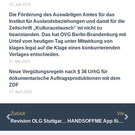
12. Juni 2025
Die Förderung des Auswärtigen Amtes für das
Institut für Auslandsbeziehungen und damit für die
Zeitschrift „Kulturaustausch“ ist nicht zu
beanstanden. Das hat OVG Berlin-Brandenburg mit
Urteil vom heutigen Tag unter Mitwirkung von
klages.legal auf die Klage eines konkurrierenden
Verlages entschieden.
21. Mai 2025
Neue Vergütungsregeln nach § 36 UrhG für
dokumentarische Auftragsproduktionen mit dem
ZDF
17. April 2025
Zurück
Vor
Revision OLG Stuttgart vom 04.04.2012 Az. 4 U 171/11, Fernuni Hagen, § 52a UrhG
HANDSOFFME App für Android und iPhone veröffentlicht