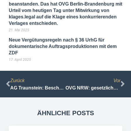
beanstanden. Das hat OVG Berlin-Brandenburg mit
Urteil vom heutigen Tag unter Mitwirkung von
klages.legal auf die Klage eines konkurrierenden
Verlages entschieden.
21. Mai 2025
Neue Vergütungsregeln nach § 36 UrhG für
dokumentarische Auftragsproduktionen mit dem
ZDF
17. April 2025
Zurück
Vor
AG Traunstein: Beschuldigter wegen Beleidigung von Dunja Hayali und Volksverhetzung zur Zahlung einer Geldstrafe verurteilt
OVG NRW: gesetzliche Verpflichtung zur Speicherung von Vorratsdaten verstößt gegen EU-Recht
ÄHNLICHE POSTS