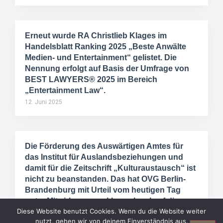
Erneut wurde RA Christlieb Klages im
Handelsblatt Ranking 2025 „Beste Anwälte
Medien- und Entertainment“ gelistet. Die
Nennung erfolgt auf Basis der Umfrage von
BEST LAWYERS® 2025 im Bereich
„Entertainment Law“.
12. Juni 2025
Die Förderung des Auswärtigen Amtes für
das Institut für Auslandsbeziehungen und
damit für die Zeitschrift „Kulturaustausch“ ist
nicht zu beanstanden. Das hat OVG Berlin-
Brandenburg mit Urteil vom heutigen Tag
unter Mitwirkung von klages.legal auf die
Diese Website benutzt Cookies. Wenn du die Website weiter
Klage eines konkurrierenden Verlages
nutzt, gehen wir von deinem Einverständnis aus.
entschieden.