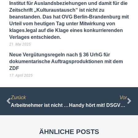
Institut für Auslandsbeziehungen und damit für die
Zeitschrift „Kulturaustausch“ ist nicht zu
beanstanden. Das hat OVG Berlin-Brandenburg mit
Urteil vom heutigen Tag unter Mitwirkung von
klages.legal auf die Klage eines konkurrierenden
Verlages entschieden.
21. Mai 2025
Neue Vergütungsregeln nach § 36 UrhG für
dokumentarische Auftragsproduktionen mit dem
ZDF
17. April 2025
Zurück
Vor
Arbeitnehmer ist nicht verpflichtet, dem Arbeitgeber für Notfälle seine Mobilnummer bekannt zu geben – LAG Erfurt, Urt. v. 16.05.2018, Az. 5 Ca 163 /17 und Az. 5 Ca 125/17
Handy hört mit! DSGVO – toll
ÄHNLICHE POSTS