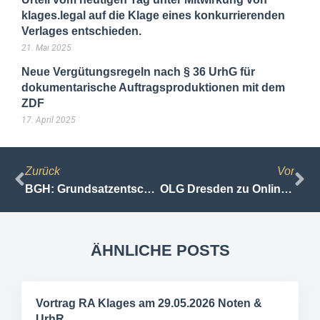
klages.legal auf die Klage eines konkurrierenden
Verlages entschieden.
21. Mai 2025
Neue Vergütungsregeln nach § 36 UrhG für
dokumentarische Auftragsproduktionen mit dem
ZDF
17. April 2025
Zurück
Vor
BGH: Grundsatzentscheidung zum Namesnrecht — „Landgut Borsig“
OLG Dresden zu Online-Videorekordern
ÄHNLICHE POSTS
Vortrag RA Klages am 29.05.2026 Noten &
UrhR