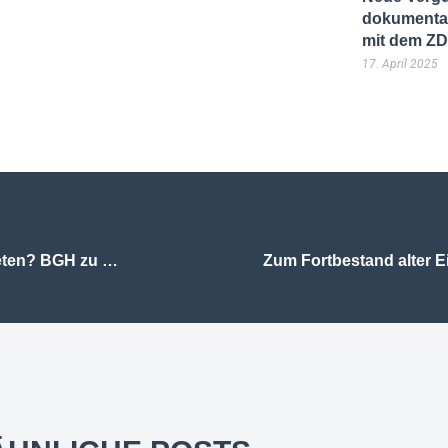
dokumentar
mit dem Z
17. April 2025
Kann der Urheber eine Vernichtung seines Werkes verbieten? BGH zu § 14 UrhG
Zum Fortbestand alter 