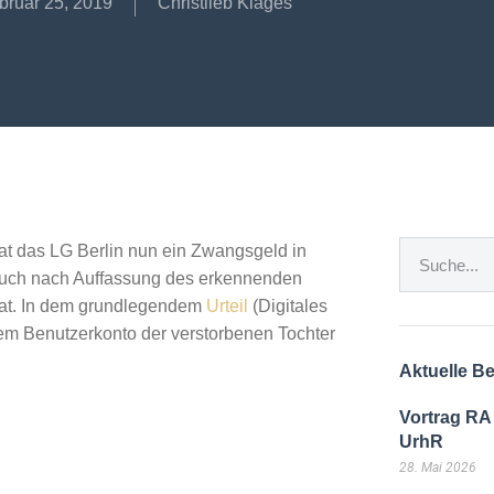
bruar 25, 2019
Christlieb Klages
t das LG Berlin nun ein Zwangsgeld in
uch nach Auffassung des erkennenden
 hat. In dem grundlegendem
Urteil
(Digitales
em Benutzerkonto der verstorbenen Tochter
Aktuelle Be
Vortrag RA
UrhR
28. Mai 2026