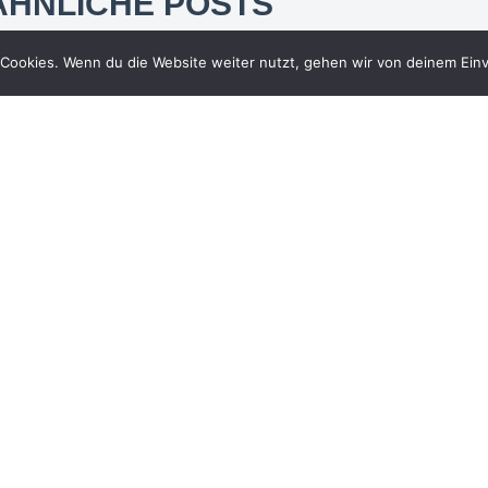
ÄHNLICHE POSTS
Cookies. Wenn du die Website weiter nutzt, gehen wir von deinem Einv
DF Sport
Erneut wurde RA Christlieb
Klages im Handelsblatt
Ranking 2025 „Beste
Anwälte Medien- und
Entertainment“ gelistet. Die
Nennung erfolgt auf Basis
der Umfrage von BEST
LAWYERS® 2025 im Bereich
„Entertainment Law“.
12. Juni 2025