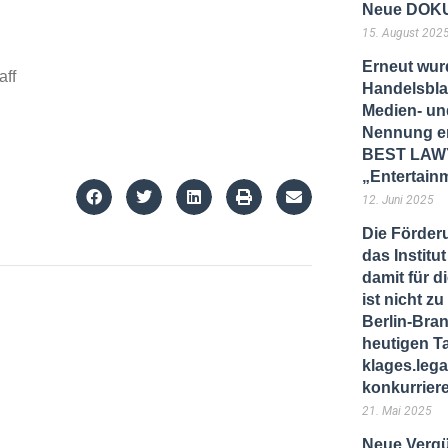
Neue DOKU
15. August 202
Erneut wur
aff
Handelsbla
Medien- und
Nennung er
BEST LAWY
„Entertain
12. Juni 2025
Die Förder
das Instit
damit für d
ist nicht 
Berlin-Bra
heutigen T
klages.lega
konkurrier
21. Mai 2025
Neue Vergü