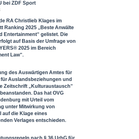
 bei ZDF Sport
5
de RA Christlieb Klages im
tt Ranking 2025 „Beste Anwälte
 Entertainment“ gelistet. Die
folgt auf Basis der Umfrage von
ERS® 2025 im Bereich
ment Law“.
ung des Auswärtigen Amtes für
ut für Auslandsbeziehungen und
ie Zeitschrift „Kulturaustausch“
zu beanstanden. Das hat OVG
ndenburg mit Urteil vom
ag unter Mitwirkung von
l auf die Klage eines
enden Verlages entschieden.
tungsregeln nach § 36 UrhG für