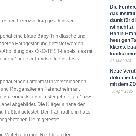
Die Förder
das Instit
damit für d
n keinen Lizenzvertrag geschlossen.
ist nicht 
Berlin-Bra
tportal eine blaue Baby-Trinkflasche und
heutigen T
anderen Farbgestaltung getestet worden
klages.lega
ne Abbildung des ÖKO-TEST-Labels, das mit
konkurrier
hr gut“ und der Fundstelle des Tests
21. Mai 2025
Neue Vergü
dokumentar
portal einen Lattenrost in verschiedenen
mit dem Z
 und Rot gehaltenen Fahrradhelm an.
17. April 2025
ten Produkts, dem Testergebnis „gut“ bzw.
abel abgebildet. Die Klägerin hatte den
nd Fußteil getestet. Den Fahrradhelm hatte
n angebotenen Helm getestet.
e Verletzung ihrer Rechte an der