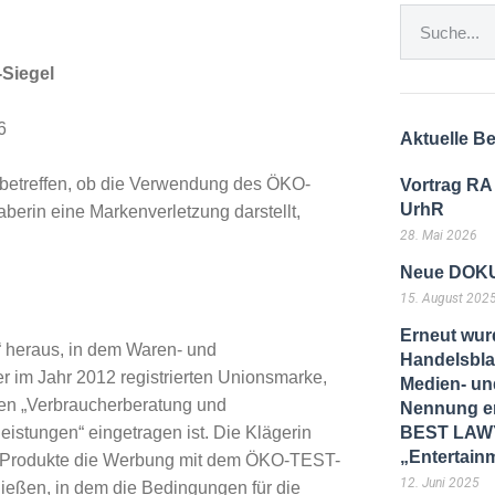
Siegel
6
Aktuelle Be
e betreffen, ob die Verwendung des ÖKO-
Vortrag RA
UrhR
rin eine Markenverletzung darstellt,
28. Mai 2026
Neue DOKU
15. August 202
Erneut wur
 heraus, in dem Waren- und
Handelsbla
ner im Jahr 2012 registrierten Unionsmarke,
Medien- und
gen „Verbraucherberatung und
Nennung er
istungen“ eingetragen ist. Die Klägerin
BEST LAWY
„Entertain
ten Produkte die Werbung mit dem ÖKO-TEST-
12. Juni 2025
hließen, in dem die Bedingungen für die