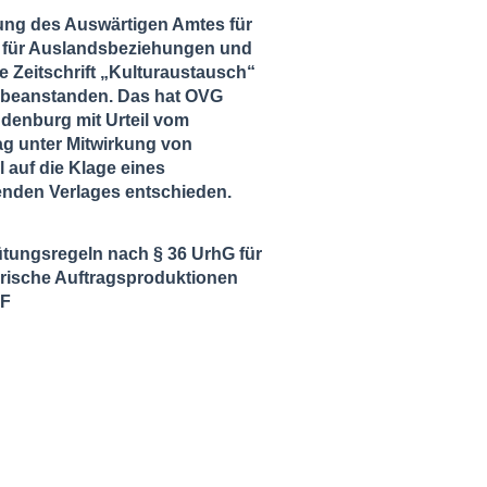
ung des Auswärtigen Amtes für
ut für Auslandsbeziehungen und
ie Zeitschrift „Kulturaustausch“
zu beanstanden. Das hat OVG
ndenburg mit Urteil vom
ag unter Mitwirkung von
l auf die Klage eines
enden Verlages entschieden.
tungsregeln nach § 36 UrhG für
ische Auftragsproduktionen
DF