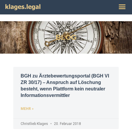
Publikat
Impres
BLOG
BGH zu Ärztebewertungsportal (BGH VI
ZR 30/17) – Anspruch auf Löschung
besteht, wenn Plattform kein neutraler
Informationsvermittler
MEHR »
Christlieb Klages
20. Februar 2018