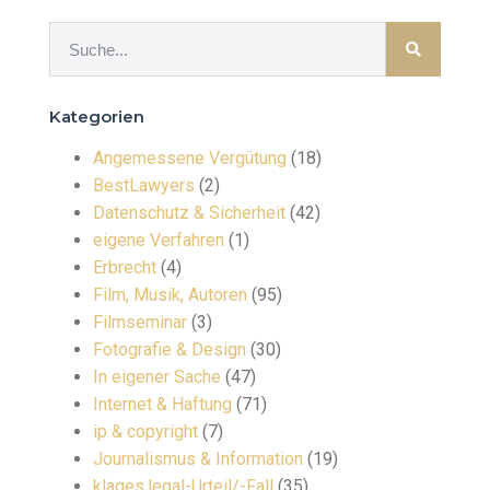
Kategorien
Angemessene Vergütung
(18)
BestLawyers
(2)
Datenschutz & Sicherheit
(42)
eigene Verfahren
(1)
Erbrecht
(4)
Film, Musik, Autoren
(95)
Filmseminar
(3)
Fotografie & Design
(30)
In eigener Sache
(47)
Internet & Haftung
(71)
ip & copyright
(7)
Journalismus & Information
(19)
klages.legal-Urteil/-Fall
(35)