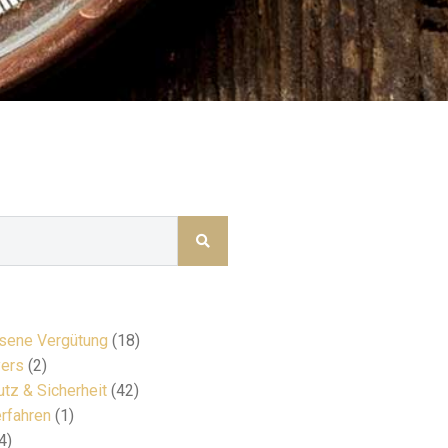
ene Vergütung
(18)
ers
(2)
tz & Sicherheit
(42)
rfahren
(1)
4)