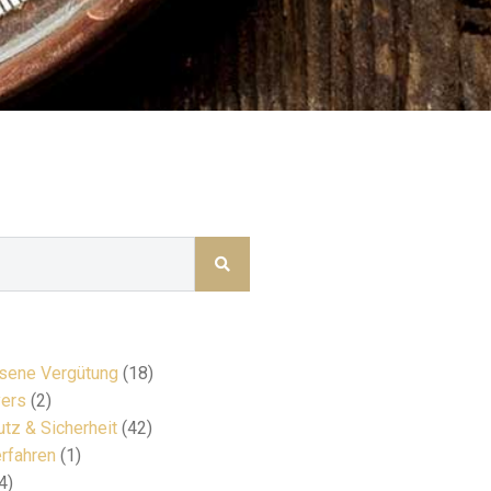
ene Vergütung
(18)
ers
(2)
tz & Sicherheit
(42)
rfahren
(1)
4)