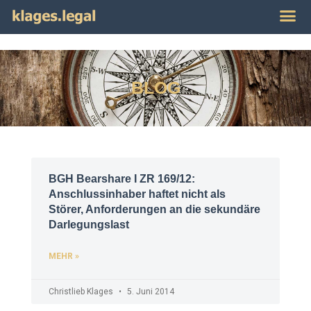
Publikat
Impres
BLOG
BGH Bearshare I ZR 169/12:
Anschlussinhaber haftet nicht als
Störer, Anforderungen an die sekundäre
Darlegungslast
MEHR »
Christlieb Klages
5. Juni 2014