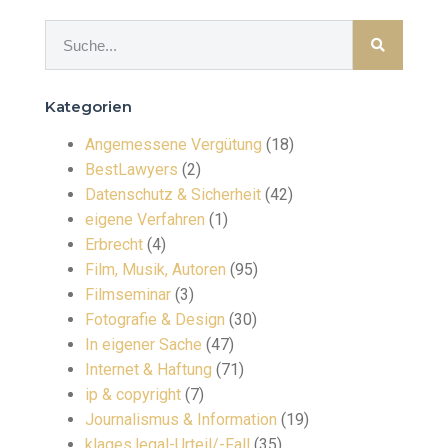
Kategorien
Angemessene Vergütung
(18)
BestLawyers
(2)
Datenschutz & Sicherheit
(42)
eigene Verfahren
(1)
Erbrecht
(4)
Film, Musik, Autoren
(95)
Filmseminar
(3)
Fotografie & Design
(30)
In eigener Sache
(47)
Internet & Haftung
(71)
ip & copyright
(7)
Journalismus & Information
(19)
klages.legal-Urteil/-Fall
(35)