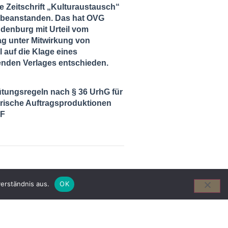
ie Zeitschrift „Kulturaustausch“
zu beanstanden. Das hat OVG
ndenburg mit Urteil vom
ag unter Mitwirkung von
l auf die Klage eines
enden Verlages entschieden.
tungsregeln nach § 36 UrhG für
ische Auftragsproduktionen
DF
erständnis aus.
OK
 id velit ut ligula maximus gravida
turpis. In eu lacinia libero. Aenean