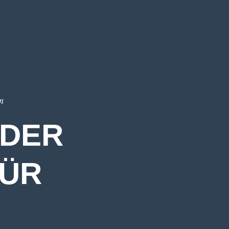
n
 DER
FÜR