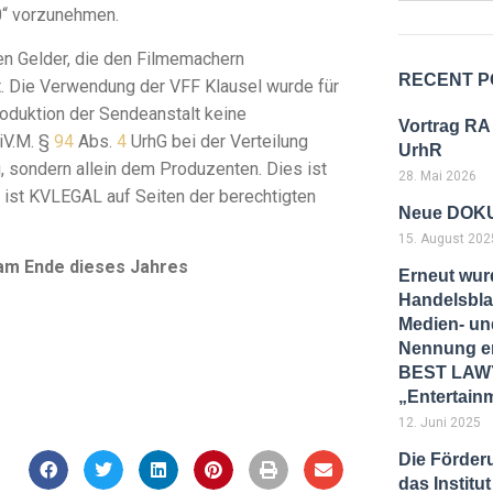
0“ vorzunehmen.
en Gelder, die den Filmemachern
RECENT P
t. Die Verwendung der VFF Klausel wurde für
roduktion der Sendeanstalt keine
Vortrag RA
iV.M. §
94
Abs.
4
UrhG bei der Verteilung
UrhR
, sondern allein dem Produzenten. Dies ist
28. Mai 2026
n ist KVLEGAL auf Seiten der berechtigten
Neue DOKU
15. August 202
am Ende dieses Jahres
Erneut wur
Handelsbla
Medien- und
Nennung er
BEST LAWY
„Entertain
12. Juni 2025
Die Förder
das Instit