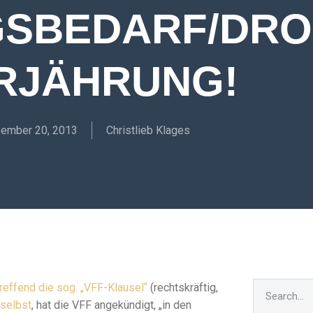
SBEDARF/DR
RJÄHRUNG!
ember 20, 2013
Christlieb Klages
effend die sog. „VFF-Klausel“
(rechtskräftig,
selbst
, hat die VFF angekündigt, „in den