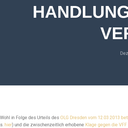
HANDLUNG
VE
Dez
Wohl in Folge des Urteils des
OLG Dresden vom 12.03.2013 betr
s.
hier
) und die zwischenzeitlich erhobene
Klage gegen die VFF 