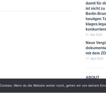
damit für d
ist nicht 
Berlin-Bra
heutigen T
klages.lega
konkurrier
21. Mai 2025
Neue Vergü
dokumentar
mit dem Z
17. April 2025
ABOUT
Cookies. Wenn du die Website weiter nutzt, gehen wir von deinem Einv
Pellentesque
venenatis in 