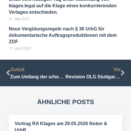
klages.legal auf die Klage eines konkurrierenden
Verlages entschieden.
21. Mai 2025
Neue Vergütungsregeln nach § 36 UrhG für
dokumentarische Auftragsproduktionen mit dem
ZDF
17. April 2025
Zurück
Vor
Zum Umfang der urheberrechtlichen Unterrichtsprivilegierung einer Fernuniversität
Revision OLG Stuttgart vom 04.04.2012 Az. 4 U 171/11, Fernuni Hagen, § 52a UrhG
ÄHNLICHE POSTS
Vortrag RA Klages am 29.05.2026 Noten &
UrhR