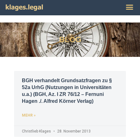
Publikat
Impres
BLOG
BGH verhandelt Grundsatzfragen zu §
52a UrhG (Nutzungen in Universitäten
u.a.) (BGH, Az. I ZR 76/12 – Fernuni
Hagen ./. Alfred Körner Verlag)
MEHR »
Christlieb Klages
28. November 2013