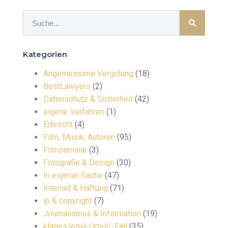
Kategorien
Angemessene Vergütung
(18)
BestLawyers
(2)
Datenschutz & Sicherheit
(42)
eigene Verfahren
(1)
Erbrecht
(4)
Film, Musik, Autoren
(95)
Filmseminar
(3)
Fotografie & Design
(30)
In eigener Sache
(47)
Internet & Haftung
(71)
ip & copyright
(7)
Journalismus & Information
(19)
klages.legal-Urteil/-Fall
(35)