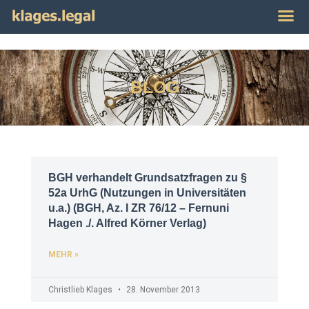
Publikat
Impres
BLOG
BGH verhandelt Grundsatzfragen zu §
52a UrhG (Nutzungen in Universitäten
u.a.) (BGH, Az. I ZR 76/12 – Fernuni
Hagen ./. Alfred Körner Verlag)
MEHR »
Christlieb Klages
28. November 2013