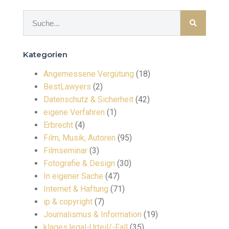
Kategorien
Angemessene Vergütung
(18)
BestLawyers
(2)
Datenschutz & Sicherheit
(42)
eigene Verfahren
(1)
Erbrecht
(4)
Film, Musik, Autoren
(95)
Filmseminar
(3)
Fotografie & Design
(30)
In eigener Sache
(47)
Internet & Haftung
(71)
ip & copyright
(7)
Journalismus & Information
(19)
klages.legal-Urteil/-Fall
(35)