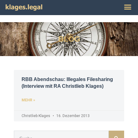
Publikat
Impres
BLOG
RBB Abendschau: Illegales Filesharing
(Interview mit RA Christlieb Klages)
MEHR »
Christlieb Klages
16. Dezember 2013