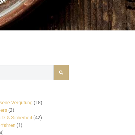
ene Vergütung
(18)
ers
(2)
tz & Sicherheit
(42)
rfahren
(1)
4)