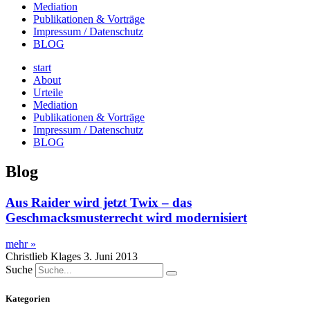
Mediation
Publikationen & Vorträge
Impressum / Datenschutz
BLOG
start
About
Urteile
Mediation
Publikationen & Vorträge
Impressum / Datenschutz
BLOG
Blog
Aus Raider wird jetzt Twix – das
Geschmacksmusterrecht wird modernisiert
mehr »
Christlieb Klages
3. Juni 2013
Suche
Kategorien