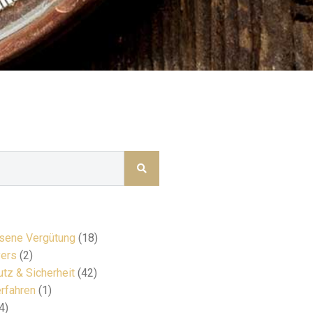
ene Vergütung
(18)
ers
(2)
tz & Sicherheit
(42)
rfahren
(1)
4)