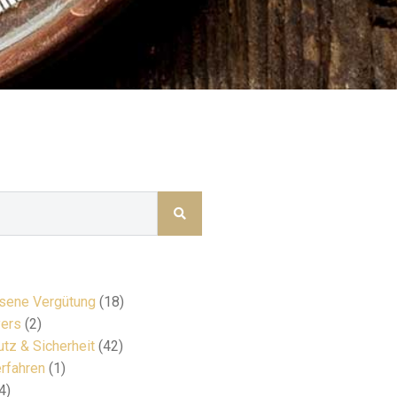
ene Vergütung
(18)
ers
(2)
tz & Sicherheit
(42)
rfahren
(1)
4)