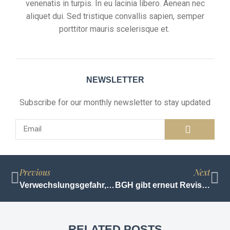
venenatis in turpis. In eu lacinia libero. Aenean nec
aliquet dui. Sed tristique convallis sapien, semper
porttitor mauris scelerisque et.
NEWSLETTER
Subscribe for our monthly newsletter to stay updated
Previous
Next
Verwechslungsgefahr, Rufausbeutung und Verwässerung einer bekannten Marke
BGH gibt erneut Revision zu Online-Videorekorder statt
RELATED POSTS