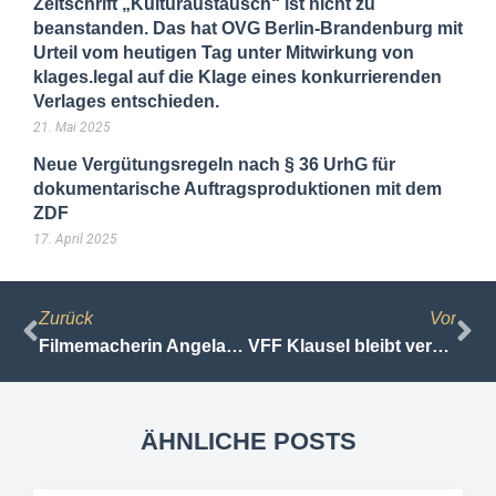
Zeitschrift „Kulturaustausch“ ist nicht zu
beanstanden. Das hat OVG Berlin-Brandenburg mit
Urteil vom heutigen Tag unter Mitwirkung von
klages.legal auf die Klage eines konkurrierenden
Verlages entschieden.
21. Mai 2025
Neue Vergütungsregeln nach § 36 UrhG für
dokumentarische Auftragsproduktionen mit dem
ZDF
17. April 2025
Zurück
Vor
Filmemacherin Angela Christlieb gewinnt Heinz Carow Preis – wir gratulieren!!
VFF Klausel bleibt verboten – OLG Dresden bestätigt das LG Leipzig – erste Reaktionen
ÄHNLICHE POSTS