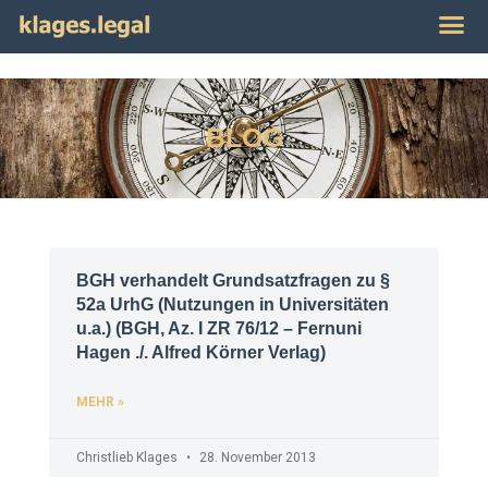
Publikat
Impres
BLOG
BGH verhandelt Grundsatzfragen zu §
52a UrhG (Nutzungen in Universitäten
u.a.) (BGH, Az. I ZR 76/12 – Fernuni
Hagen ./. Alfred Körner Verlag)
MEHR »
Christlieb Klages
28. November 2013