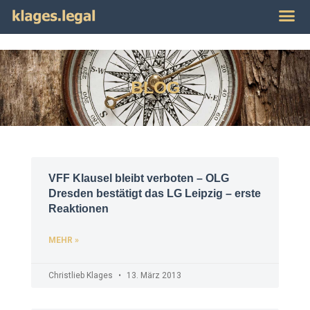
Publikat
Impres
BLOG
VFF Klausel bleibt verboten – OLG
Dresden bestätigt das LG Leipzig – erste
Reaktionen
MEHR »
Christlieb Klages
13. März 2013