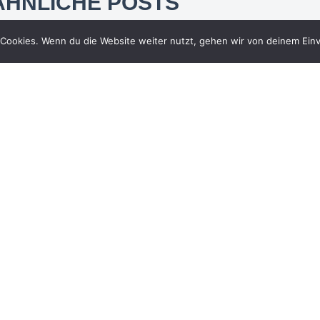
ÄHNLICHE POSTS
Cookies. Wenn du die Website weiter nutzt, gehen wir von deinem Einv
DF Sport
Erneut wurde RA Christlieb
Klages im Handelsblatt
Ranking 2025 „Beste
Anwälte Medien- und
Entertainment“ gelistet. Die
Nennung erfolgt auf Basis
der Umfrage von BEST
LAWYERS® 2025 im Bereich
„Entertainment Law“.
12. Juni 2025