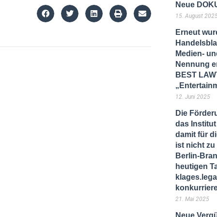
Neue DOKU
15. August 202
Erneut wur
Handelsbla
Medien- und
Nennung er
BEST LAWY
„Entertain
12. Juni 2025
Die Förder
das Instit
damit für d
ist nicht 
Berlin-Bra
heutigen T
klages.lega
konkurrier
21. Mai 2025
Neue Vergü