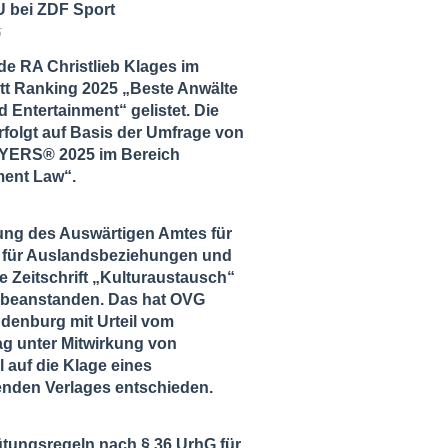
 bei ZDF Sport
5
de RA Christlieb Klages im
tt Ranking 2025 „Beste Anwälte
 Entertainment“ gelistet. Die
folgt auf Basis der Umfrage von
ERS® 2025 im Bereich
ment Law“.
ung des Auswärtigen Amtes für
ut für Auslandsbeziehungen und
ie Zeitschrift „Kulturaustausch“
zu beanstanden. Das hat OVG
ndenburg mit Urteil vom
ag unter Mitwirkung von
l auf die Klage eines
enden Verlages entschieden.
tungsregeln nach § 36 UrhG für