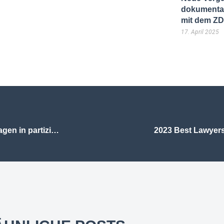
dokumentar
mit dem Z
17. April 2025
Technologiestiftung Berlin: Vortrag + Q&A: Rechtliche Fragen in partizipativen Digitalprojekten am 22.02.2022
2023 Best Lawyers