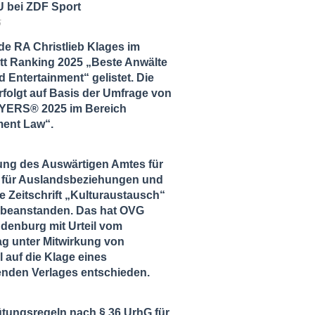
 bei ZDF Sport
5
de RA Christlieb Klages im
tt Ranking 2025 „Beste Anwälte
 Entertainment“ gelistet. Die
folgt auf Basis der Umfrage von
ERS® 2025 im Bereich
ment Law“.
ung des Auswärtigen Amtes für
ut für Auslandsbeziehungen und
ie Zeitschrift „Kulturaustausch“
zu beanstanden. Das hat OVG
ndenburg mit Urteil vom
ag unter Mitwirkung von
l auf die Klage eines
enden Verlages entschieden.
tungsregeln nach § 36 UrhG für