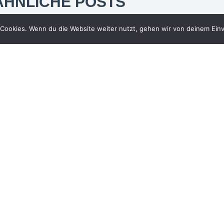
ÄHNLICHE POSTS
Cookies. Wenn du die Website weiter nutzt, gehen wir von deinem Einv
DF Sport
Erneut wurde RA Christlieb
Klages im Handelsblatt
Ranking 2025 „Beste
Anwälte Medien- und
Entertainment“ gelistet. Die
Nennung erfolgt auf Basis
der Umfrage von BEST
LAWYERS® 2025 im Bereich
„Entertainment Law“.
12. Juni 2025