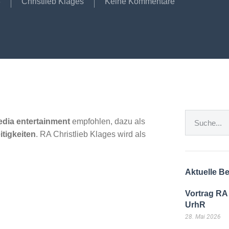
3
Christlieb Klages
Keine Kommentare
dia entertainment
empfohlen, dazu als
itigkeiten
. RA Christlieb Klages wird als
Aktuelle Be
Vortrag RA
UrhR
28. Mai 2026