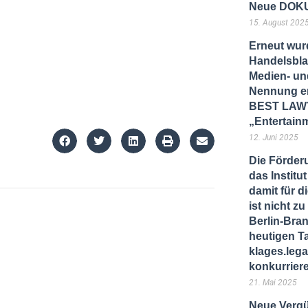
Neue DOKU
15. August 202
Erneut wur
Handelsbla
Medien- und
Nennung er
BEST LAWY
„Entertain
12. Juni 2025
Die Förder
das Instit
damit für d
ist nicht 
Berlin-Bra
heutigen T
klages.lega
konkurrier
21. Mai 2025
Neue Vergü