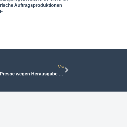
ische Auftragsproduktionen
DF
Vor
Verletzung des Gebots der Staatsferne der Presse wegen Herausgabe einer Zeitschrift durch eine Körperschaft des öffentlichen Rechts